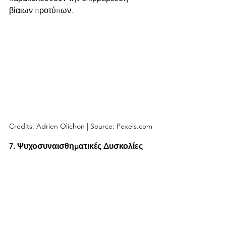
βίαιων προτύπων.
Credits: Adrien Olichon | Source: Pexels.com
7. Ψυχοσυναισθηματικές Δυσκολίες
Έρευνες έχουν δείξει ότι περίπου το 
50% των ψυχικών διαταραχών που 
εμφανίζουν οι ενήλικοι ξεκινάει στην 
ηλικία των 14 χρόνων. Αυτό συμβαίνει, 
γιατί οι έφηβοι συχνά έρχονται 