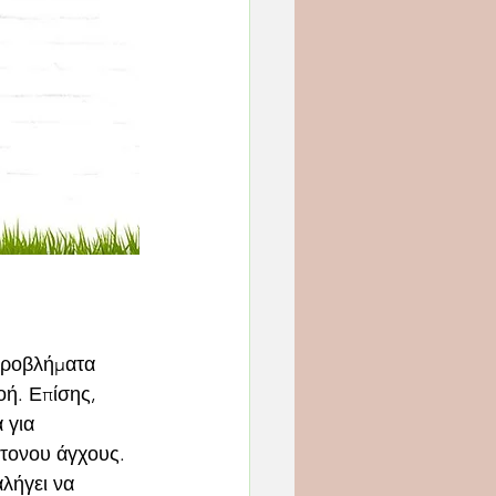
προβλήματα 
οή. Επίσης, 
 για 
τονου άγχους. 
λήγει να 