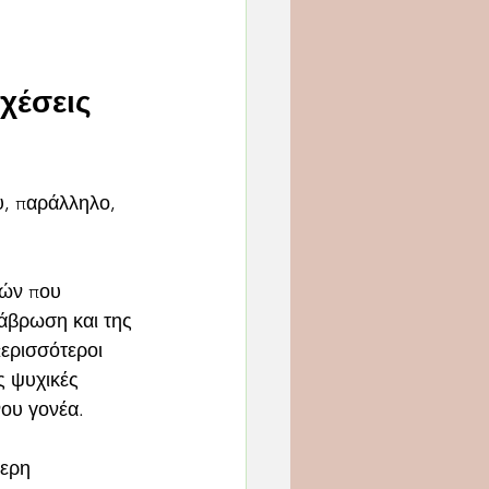
χέσεις 
υ, παράλληλο, 
ιών που 
άβρωση και της 
περισσότεροι 
ς ψυχικές 
νου γονέα.
ερη 