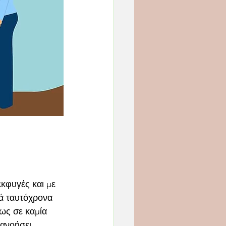
κφυγές και με 
λά ταυτόχρονα 
ως σε καμία 
τανοήσει.