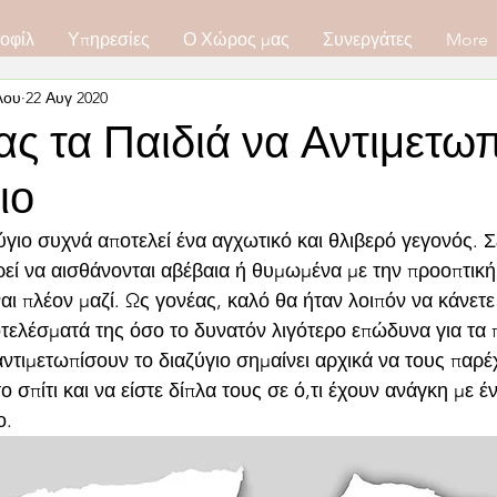
οφίλ
Υπηρεσίες
Ο Χώρος μας
Συνεργάτες
More
λου
22 Αυγ 2020
ς τα Παιδιά να Αντιμετω
ιο
αζύγιο συχνά αποτελεί ένα αγχωτικό και θλιβερό γεγονός. 
ορεί να αισθάνονται αβέβαια ή θυμωμένα με την προοπτική 
αι πλέον μαζί. Ως γονέας, καλό θα ήταν λοιπόν να κάνετε
οτελέσματά της όσο το δυνατόν λιγότερο επώδυνα για τα π
ντιμετωπίσουν το διαζύγιο σημαίνει αρχικά να τους παρέχ
 σπίτι και να είστε δίπλα τους σε ό,τι έχουν ανάγκη με έν
ο.